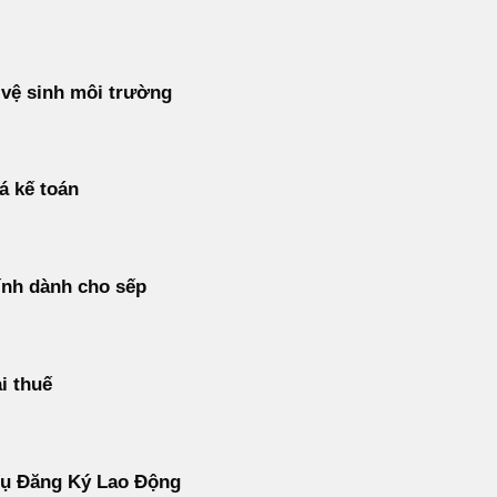
vệ sinh môi trường
á kế toán
ính dành cho sếp
i thuế
Vụ Đăng Ký Lao Động