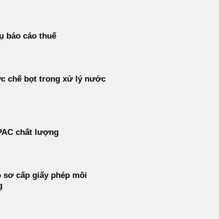
ụ báo cáo thuế
c chế bọt trong xử lý nước
PAC chất lượng
 sơ cấp giấy phép môi
g