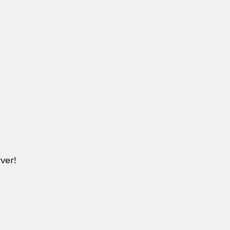
ver!
NGYNGUYENTUYTAYNINH.COM